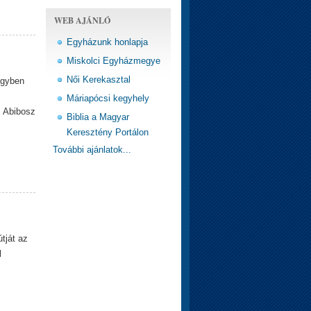
WEB AJÁNLÓ
Egyházunk honlapja
Miskolci Egyházmegye
Női Kerekasztal
egyben
Máriapócsi kegyhely
s Abibosz
Biblia a Magyar
Keresztény Portálon
További ajánlatok...
tját az
l