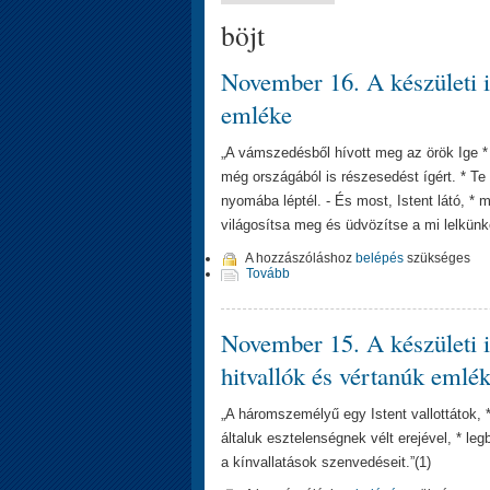
böjt
November 16. A készületi i
emléke
„A vámszedésből hívott meg az örök Ige * a
még országából is részesedést ígért. * Te 
nyomába léptél. - És most, Istent látó, * 
világosítsa meg és üdvözítse a mi lelkünk
A hozzászóláshoz
belépés
szükséges
Tovább
November 15. A készületi 
hitvallók és vértanúk emlé
„A háromszemélyű egy Istent vallottátok, 
általuk esztelenségnek vélt erejével, * legb
a kínvallatások szenvedéseit.”(1)