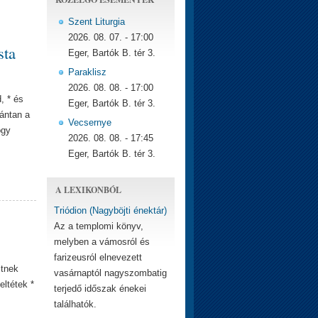
Szent Liturgia
2026. 08. 07. - 17:00
sta
Eger, Bartók B. tér 3.
Paraklisz
2026. 08. 08. - 17:00
, * és
Eger, Bartók B. tér 3.
zántan a
Vecsernye
ogy
2026. 08. 08. - 17:45
Eger, Bartók B. tér 3.
A LEXIKONBÓL
Triódion (Nagyböjti énektár)
Az a templomi könyv,
melyben a vámosról és
farizeusról elnevezett
ztnek
vasárnaptól nagyszombatig
eltétek *
terjedő időszak énekei
találhatók.