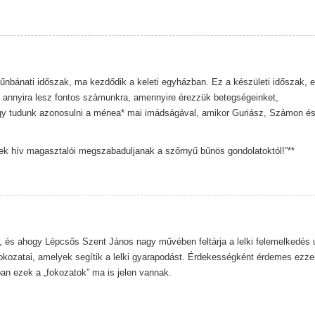
bűnbánati időszak, ma kezdődik a keleti egyházban. Ez a készületi időszak, 
i annyira lesz fontos számunkra, amennyire érezzük betegségeinket,
Így tudunk azonosulni a ménea* mai imádságával, amikor Guriász, Számon é
ek hív magasztalói megszabaduljanak a szőrnyű bűnös gondolatoktól!”**
, és ahogy Lépcsős Szent János nagy művében feltárja a lelki felemelkedés ú
fokozatai, amelyek segítik a lelki gyarapodást. Érdekességként érdemes ezze
n ezek a „fokozatok” ma is jelen vannak.