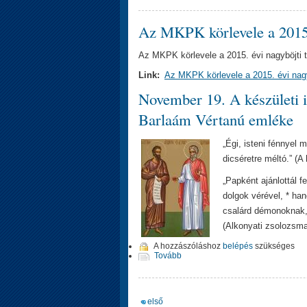
Az MKPK körlevele a 2015. 
Az MKPK körlevele a 2015. évi nagyböjti t
Link:
Az MKPK körlevele a 2015. évi nagyb
November 19. A készületi i
Barlaám Vértanú emléke
„Égi, isteni fénnyel
dicséretre méltó.” (A 
„Papként ajánlottál fe
dolgok vérével, * han
csalárd démonoknak, 
(Alkonyati zsolozsma
A hozzászóláshoz
belépés
szükséges
Tovább
« első