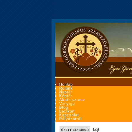
Honlap
Rólunk
Naptár
Képtár
Akathisztosz
Venyige
Blog
Lexikon
Kapcsolat
Pályázatról
böjt
ÖN ITT VAN MOST: