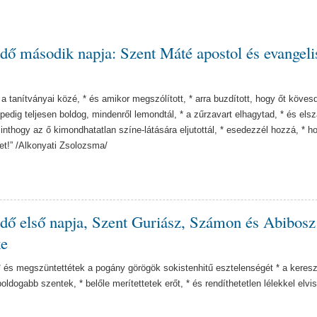
dő második napja: Szent Máté apostol és evangeli
 tanítványai közé, * és amikor megszólított, * arra buzdított, hogy őt kövesd
pedig teljesen boldog, mindenről lemondtál, * a zűrzavart elhagytad, * és els
minthogy az ő kimondhatatlan színe-látására eljutottál, * esedezzél hozzá, * h
et!” /Alkonyati Zsolozsma/
idő első napja, Szent Guriász, Számon és Abibosz
ke
* és megszüntettétek a pogány görögök sokistenhitű esztelenségét * a keres
oldogabb szentek, * belőle merítettetek erőt, * és rendíthetetlen lélekkel elvis