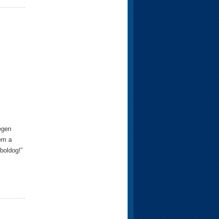
degen
nem a
boldog!”