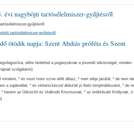
évi nagyböjti tartósélelmiszer-gyűjtésről
artósélelmiszer-gyűjtésről
öjti tartósélelmiszer-gyűjtésről
dő ötödik napja: Szent Abdiás próféta és Szent
 megvilágosítva, előre hirdetted a pogányoknak a jövendő üdvösséget, minden
hajnali szolgálaton)
l mindent, * és most Isten színe előtt állasz, * mert eléje járultál, * de nem i
em a sajátoddal, * és vértanú-kézzel áldoztál jó illatú tömjénáldozatot, * de 
* hanem az Üdvözítő és Uralkodó Krisztusnak, * az örökkévaló Királynak, ó 
)