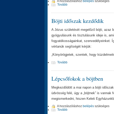
A hozzászóláshoz
belépés
szükséges
Tovább
Böjti időszak kezdődik
A Jézus születését megelőző böjti, azaz 
gyógyulásunk és tisztulásunk ideje is, am
fogyatékosságainkat, szenvedélyeinket. 
vértanúk segítségét kérjük:
„Könyörögjetek, szentek, hogy küzdelmeit
Tovább
Lépcsőfokok a böjtben
Megkezdődött a mai napon a böjti időszak
üdvösség felé, úgy a „böjtnek” is vannak 
megismerkedni, hiszen Keleti Egyházunkba
A hozzászóláshoz
belépés
szükséges
Tovább