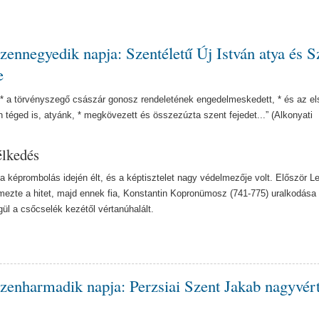
zennegyedik napja: Szentéletű Új István atya és S
e
* a törvényszegő császár gonosz rendeletének engedelmeskedett, * és az el
 téged is, atyánk, * megkövezett és összezúzta szent fejedet...” (Alkonyati
élkedés
a képrombolás idején élt, és a képtisztelet nagy védelmezője volt. Először L
mezte a hitet, majd ennek fia, Konstantin Kopronümosz (741-775) uralkodása 
ül a csőcselék kezétől vértanúhalált.
zenharmadik napja: Perzsiai Szent Jakab nagyvér