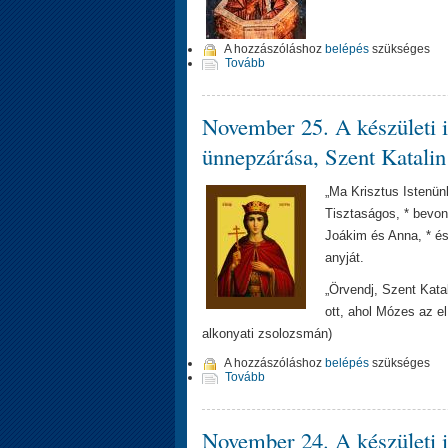
A hozzászóláshoz
belépés
szükséges
Tovább
November 25. A készületi 
ünnepzárása, Szent Katali
„Ma Krisztus Istenün
Tisztaságos, * bevonu
Joákim és Anna, * és
anyját.
„Örvendj, Szent Katal
ott, ahol Mózes az el
alkonyati zsolozsmán)
A hozzászóláshoz
belépés
szükséges
Tovább
November 24. A készületi i