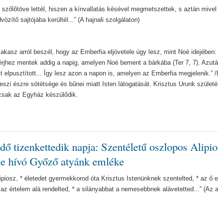
t szőlőtöve lettél, hiszen a kínvallatás késével megmetszettek, s aztán mivel
özítő sajtójába kerültél...” (A hajnali szolgálaton)
akasz arról beszél, hogy az Emberfia eljövetele úgy lesz, mint Noé idejében:
férjhez mentek addig a napig, amelyen Noé bement a bárkába (Ter 7, 7). Azután
 elpusztított... Így lesz azon a napon is, amelyen az Emberfia megjelenik.” /
eszi észre sötétsége és bűnei miatt Isten látogatását. Krisztus Urunk szület
 csak az Egyház készülődik.
dő tizenkettedik napja: Szentéletű oszlopos Alipio
re hívó Győző atyánk emléke
ipiosz, * életedet gyermekkorod óta Krisztus Istenünknek szentelted, * az ő e
az értelem alá rendelted, * a silányabbat a nemesebbnek alávetetted...” (Az a