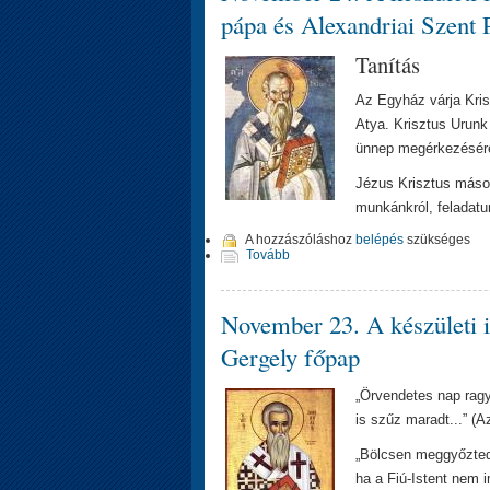
pápa és Alexandriai Szent P
Tanítás
Az Egyház várja Kris
Atya. Krisztus Urunk
ünnep megérkezésére.
Jézus Krisztus másodi
munkánkról, feladatu
A hozzászóláshoz
belépés
szükséges
Tovább
November 23. A készületi i
Gergely főpap
„Örvendetes nap ragyo
is szűz maradt...” (
„Bölcsen meggyőzted 
ha a Fiú-Istent nem i