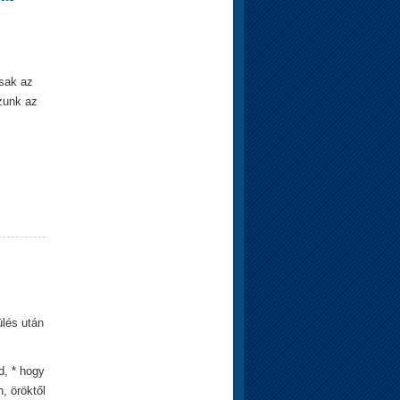
csak az
zunk az
ülés után
d, * hogy
, öröktől