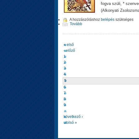
fogva szüli, * szenve
(Alkonyati Zsolozsm
A hozzászóláshoz
belépés
szükséges
Tovább
« első
‹ előző
1
2
3
4
5
6
7
8
9
…
következő ›
utolsó »