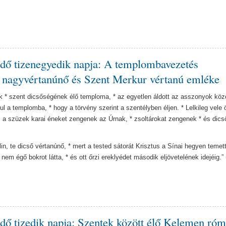
idő tizenegyedik napja: A templombavezetés
n nagyvértanúnő és Szent Merkur vértanú emléke
k * szent dicsőségének élő temploma, * az egyetlen áldott az asszonyok közö
l a templomba, * hogy a törvény szerint a szentélyben éljen. * Lelkileg vele 
 a szüzek karai éneket zengenek az Úrnak, * zsoltárokat zengenek * és dicső
in, te dicső vértanúnő, * mert a tested sátorát Krisztus a Sínai hegyen temett
 nem égő bokrot látta, * és ott őrzi ereklyédet második eljövetelének idejéig.”
dő tizedik napja: Szentek között élő Kelemen róm