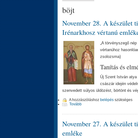
böjt
November 28. A készület ti
Irénarkhosz vértanú emlék
„A törvényszegő nép 
vértanúhoz hasonlóan
zsolozsma)
Tanítás és elm
Új Szent István atya 
császár idején védel
szenvedett súlyos üldözést, börtönt és vég
A hozzászóláshoz
belépés
szükséges
Tovább
November 27. A készület ti
emléke