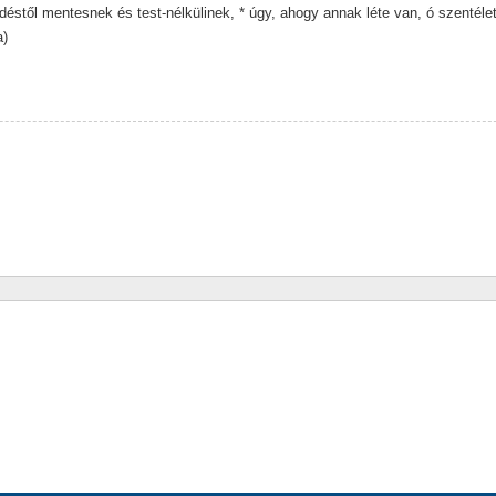
déstől mentesnek és test-nélkülinek, * úgy, ahogy annak léte van, ó szentéle
a)