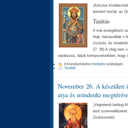
„Krisztus kiválasztot
termést hoztál, az Üdv
Tanítás
A mai evangéliumi sz
ittak, házasodtak s 
vízözön, és mindenkit
27. 30) A világ nem v
várakozva, látjuk környezetünkben, hogy
A hozzászóláshoz
belépés
szükséges
Tovább
November 26. A készületi i
atya és mindenki megtérés
„Végtelenül boldog Al
testi szenvedélyeket 
Zsolozsmán)