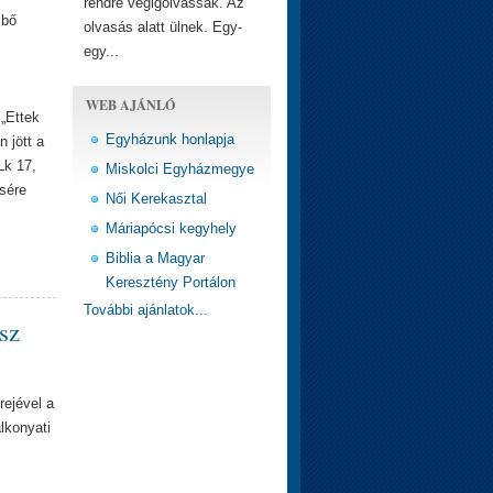
rendre végigolvassák. Az
 bő
olvasás alatt ülnek. Egy-
egy...
WEB AJÁNLÓ
 „Ettek
Egyházunk honlapja
 jött a
Lk 17,
Miskolci Egyházmegye
ésére
Női Kerekasztal
Máriapócsi kegyhely
Biblia a Magyar
Keresztény Portálon
További ajánlatok...
sz
rejével a
lkonyati