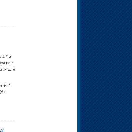
tt, * a
örvend *
ítik az ő
e el, *
 (Az
ai