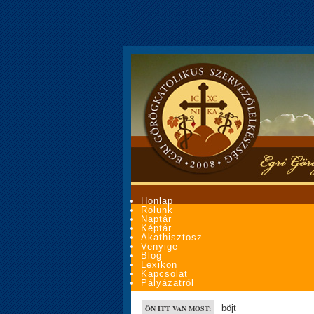
Honlap
Rólunk
Naptár
Képtár
Akathisztosz
Venyige
Blog
Lexikon
Kapcsolat
Pályázatról
böjt
ÖN ITT VAN MOST: