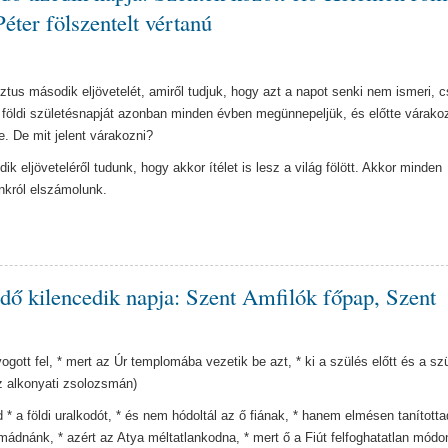
éter fölszentelt vértanú
ztus második eljövetelét, amiről tudjuk, hogy azt a napot senki nem ismeri, 
 földi születésnapját azonban minden évben megünnepeljük, és előtte várako
 De mit jelent várakozni?
k eljöveteléről tudunk, hogy akkor ítélet is lesz a világ fölött. Akkor minden
nkról elszámolunk.
dő kilencedik napja: Szent Amfilók főpap, Szent
gott fel, * mert az Úr templomába vezetik be azt, * ki a szülés előtt és a sz
Az alkonyati zsolozsmán)
* a földi uralkodót, * és nem hódoltál az ő fiának, * hanem elmésen tanította
mádnánk, * azért az Atya méltatlankodna, * mert ő a Fiút felfoghatatlan módon