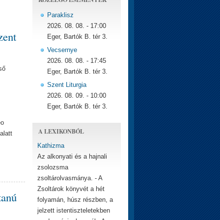
Paraklisz
2026. 08. 08. - 17:00
zent
Eger, Bartók B. tér 3.
Vecsernye
2026. 08. 08. - 17:45
ső
Eger, Bartók B. tér 3.
Szent Liturgia
2026. 08. 09. - 10:00
Eger, Bartók B. tér 3.
eo
A LEXIKONBÓL
alatt
Kathizma
Az alkonyati és a hajnali
zsolozsma
zsoltárolvasmánya. - A
Zsoltárok könyvét a hét
tanú
folyamán, húsz részben, a
jelzett istentiszteletekben