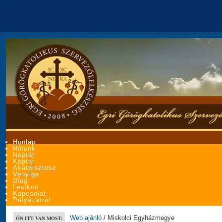
Honlap
Rólunk
Naptár
Képtár
Akathisztosz
Venyige
Blog
Lexikon
Kapcsolat
Pályázatról
Web ajánló
/ Miskolci Egyházmegye
ÖN ITT VAN MOST: