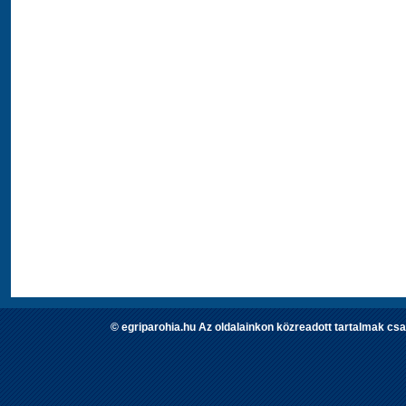
© egriparohia.hu Az oldalainkon közreadott tartalmak csa