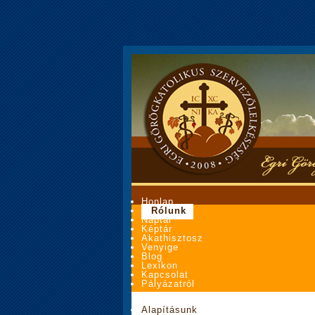
Honlap
Rólunk
Naptár
Képtár
Akathisztosz
Venyige
Blog
Lexikon
Kapcsolat
Pályázatról
Alapításunk