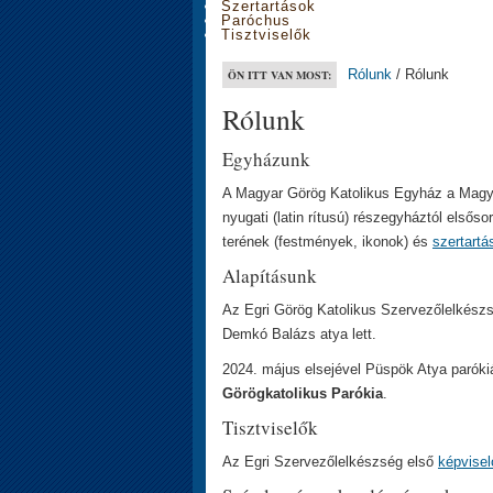
Szertartások
Paróchus
Tisztviselők
Rólunk
/ Rólunk
ÖN ITT VAN MOST:
Rólunk
Egyházunk
A Magyar Görög Katolikus Egyház a Magya
nyugati (latin rítusú) részegyháztól elsős
terének (festmények, ikonok) és
szertart
Alapításunk
Az Egri Görög Katolikus Szervezőlelkés
Demkó Balázs atya lett.
2024. május elsejével Püspök Atya paróki
Görögkatolikus Parókia
.
Tisztviselők
Az Egri Szervezőlelkészség első
képvisel