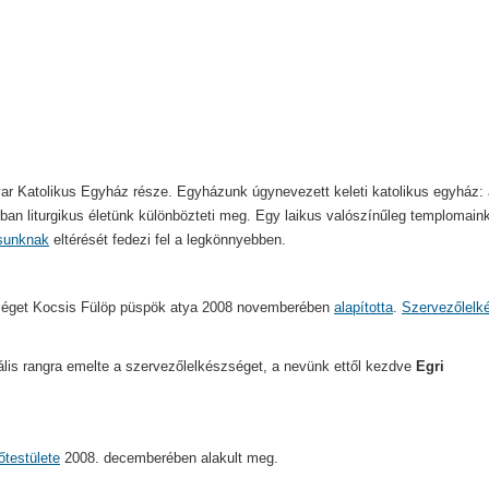
r Katolikus Egyház része. Egyházunk úgynevezett keleti katolikus egyház: 
orban liturgikus életünk különbözteti meg. Egy laikus valószínűleg templomain
ásunknak
eltérését fedezi fel a legkönnyebben.
zséget Kocsis Fülöp püspök atya 2008 novemberében
alapította
.
Szervezőlelk
ális rangra emelte a szervezőlelkészséget, a nevünk ettől kezdve
Egri
őtestülete
2008. decemberében alakult meg.