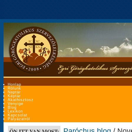
Honlap
Rólunk
Naptár
Képtár
Akathisztosz
Venyige
Blog
Lexikon
Kapcsolat
Pályázatról
Paróchus blog
/ Nove
ÖN ITT VAN MOST: