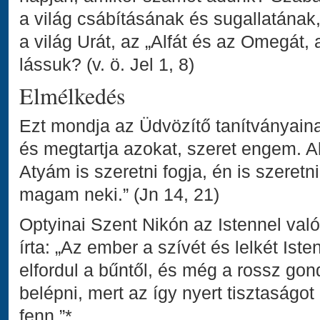
a világ csábításának és sugallatána
a világ Urát, az „Alfát és az Omegát,
lássuk? (v. ö. Jel 1, 8)
Elmélkedés
Ezt mondja az Üdvözítő tanítványaina
és megtartja azokat, szeret engem. A
Atyám is szeretni fogja, én is szeretn
magam neki.” (Jn 14, 21)
Optyinai Szent Nikón az Istennel val
írta: „Az ember a szívét és lelkét Isten
elfordul a bűntől, és még a rossz go
belépni, mert az így nyert tisztaságot 
fenn.”*