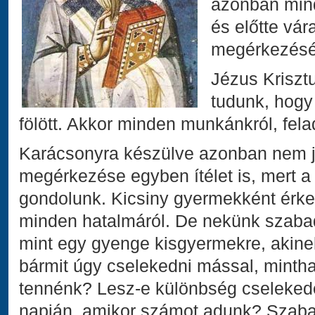
azonban min
és előtte vá
megérkezésér
Jézus Kriszt
tudunk, hogy 
fölött. Akkor minden munkánkról, fel
Karácsonyra készülve azonban nem j
megérkezése egyben ítélet is, mert a 
gondolunk. Kicsiny gyermekként érkez
minden hatalmáról. De nekünk szaba
mint egy gyenge kisgyermekre, akin
bármit úgy cselekedni mással, minth
tennénk? Lesz-e különbség cselekedet
napján, amikor számot adunk? Szabad