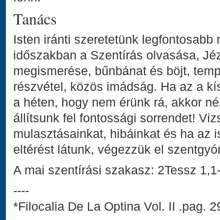
Tanács
Isten iránti szeretetünk legfontosabb 
időszakban a Szentírás olvasása, Jé
megismerése, bűnbánat és böjt, temp
részvétel, közös imádság. Ha az a k
a héten, hogy nem érünk rá, akkor néz
állítsunk fel fontossági sorrendet! Vi
mulasztásainkat, hibáinkat és ha az 
eltérést látunk, végezzük el szentgy
A mai szentírási szakasz: 2Tessz 1,1
----
*Filocalia De La Optina Vol. II .pag.