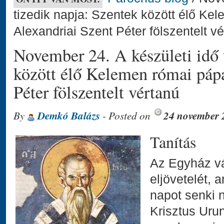
tizedik napja: Szentek között élő Ke
Alexandriai Szent Péter fölszentelt v
November 24. A készületi idő 
között élő Kelemen római pápa
Péter fölszentelt vértanú
By
Demkó Balázs
- Posted on
24 november 
Tanítás
Az Egyház vá
eljövetelét, 
napot senki 
Krisztus Urun