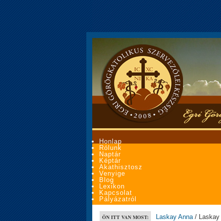
Honlap
Rólunk
Naptár
Képtár
Akathisztosz
Venyige
Blog
Lexikon
Kapcsolat
Pályázatról
Laskay Anna
/ Laskay
ÖN ITT VAN MOST: