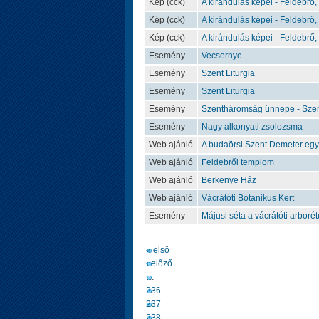
Kép (cck)
A kirándulás képei - Feldebrő,
Kép (cck)
A kirándulás képei - Feldebrő,
Kép (cck)
A kirándulás képei - Feldebrő,
Esemény
Vecsernye
Esemény
Szent Liturgia
Esemény
Szent Liturgia
Esemény
Szentháromság ünnepe - Szent
Esemény
Nagy alkonyati zsolozsma
Web ajánló
A budaörsi Szent Demeter eg
Web ajánló
Feldebrői templom
Web ajánló
Berkenye Ház
Web ajánló
Vácrátóti Botanikus Kert
Esemény
Májusi séta a vácrátóti arbor
« első
‹ előző
…
236
237
238