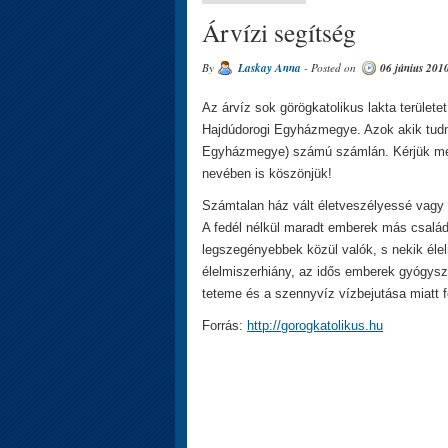
Árvízi segítség
By
Laskay Anna
- Posted on
06 június 201
Az árvíz sok görögkatolikus lakta terület
Hajdúdorogi Egyházmegye. Azok akik tudn
Egyházmegye) számú számlán. Kérjük megj
nevében is köszönjük!
Számtalan ház vált életveszélyessé vagy l
A fedél nélkül maradt emberek más család
legszegényebbek közül valók, s nekik élel
élelmiszerhiány, az idős emberek gyógyszer
teteme és a szennyvíz vízbejutása miatt f
Forrás:
http://gorogkatolikus.hu