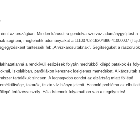
0
et érint az országban. Minden károsultra gondolva szervez adománygyűjtést a
ak segíteni, megtehetik adományaikat a 11100702-19204886-41000007 (Hajd
egyzésként tüntessék fel: „Árvízkárosultaknak”. Segítségüket a rászorulók
akhatatlanná a rendkívüli esőzések folytán medrükből kilépő patakok és foly
oknál, iskolákban, parókiákon keresnek ideiglenes menedéket. A károsultak 
miszer tartalékuk sincsen. A legnagyobb gondot az elzártság miatt föllépő
nélkülisége, takarók, tiszta víz hiánya jelenti. Hasonló probléma az elhullott
öllépő fertőzésveszély. Hála Istennek folyamatban van a segélyezés!