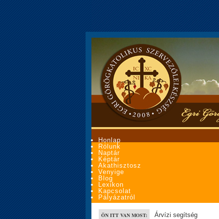
Honlap
Rólunk
Naptár
Képtár
Akathisztosz
Venyige
Blog
Lexikon
Kapcsolat
Pályázatról
Árvízi segítség
ÖN ITT VAN MOST: