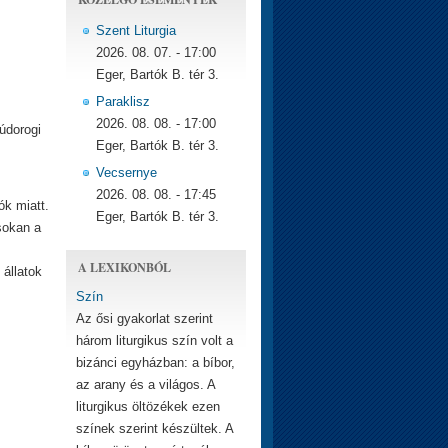
Szent Liturgia
2026. 08. 07. - 17:00
Eger, Bartók B. tér 3.
Paraklisz
2026. 08. 08. - 17:00
údorogi
Eger, Bartók B. tér 3.
Vecsernye
2026. 08. 08. - 17:45
ók miatt.
Eger, Bartók B. tér 3.
sokan a
A LEXIKONBÓL
 állatok
Szín
Az ősi gyakorlat szerint
három liturgikus szín volt a
bizánci egyházban: a bíbor,
az arany és a világos. A
liturgikus öltözékek ezen
színek szerint készültek. A