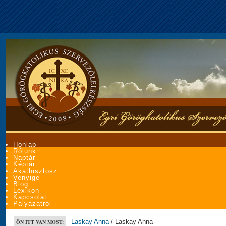
Honlap
Rólunk
Naptár
Képtár
Akathisztosz
Venyige
Blog
Lexikon
Kapcsolat
Pályázatról
Laskay Anna
/ Laskay Anna
ÖN ITT VAN MOST: