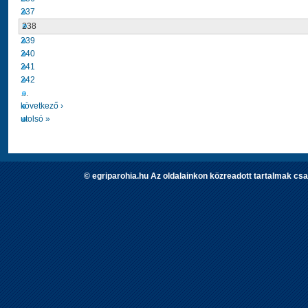
237
238
239
240
241
242
…
következő ›
utolsó »
© egriparohia.hu Az oldalainkon közreadott tartalmak csa