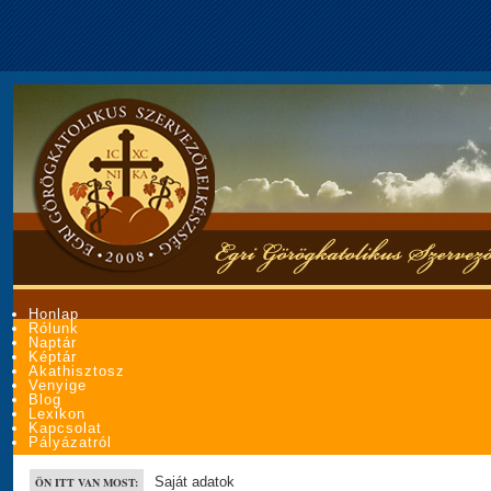
Honlap
Rólunk
Naptár
Képtár
Akathisztosz
Venyige
Blog
Lexikon
Kapcsolat
Pályázatról
Saját adatok
ÖN ITT VAN MOST: