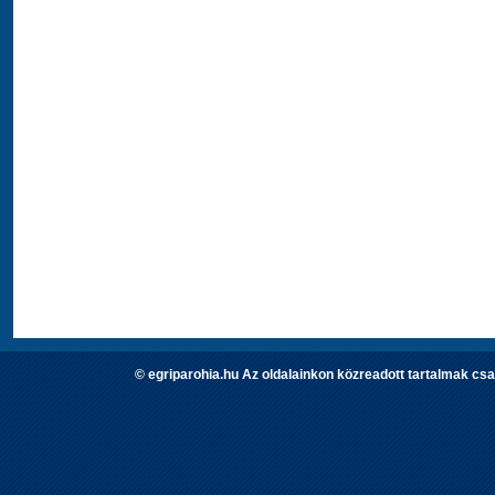
© egriparohia.hu Az oldalainkon közreadott tartalmak csa