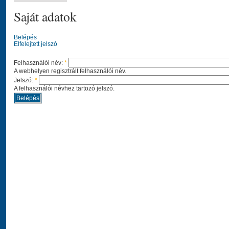
Saját adatok
Belépés
Elfelejtett jelszó
Felhasználói név:
*
A webhelyen regisztrált felhasználói név.
Jelszó:
*
A felhasználói névhez tartozó jelszó.