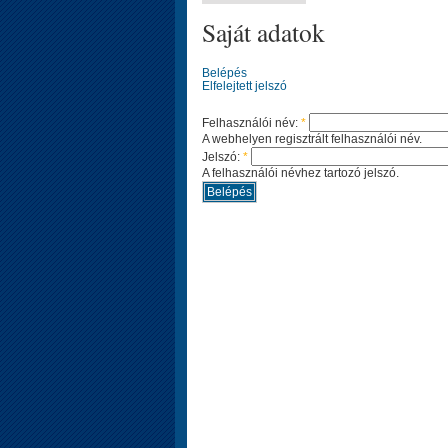
Saját adatok
Belépés
Elfelejtett jelszó
Felhasználói név:
*
A webhelyen regisztrált felhasználói név.
Jelszó:
*
A felhasználói névhez tartozó jelszó.