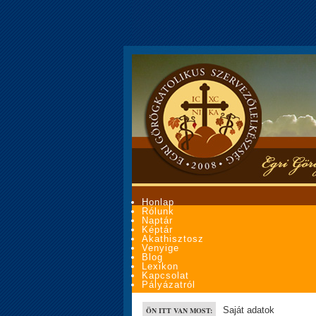
Honlap
Rólunk
Naptár
Képtár
Akathisztosz
Venyige
Blog
Lexikon
Kapcsolat
Pályázatról
Saját adatok
ÖN ITT VAN MOST: