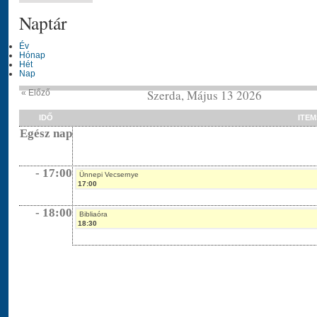
Naptár
Év
Hónap
Hét
Nap
Szerda, Május 13 2026
« Előző
IDŐ
ITEM
Egész nap
- 17:00
Ünnepi Vecsernye
17:00
- 18:00
Bibliaóra
18:30