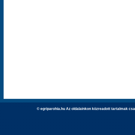
© egriparohia.hu Az oldalainkon közreadott tartalmak csa