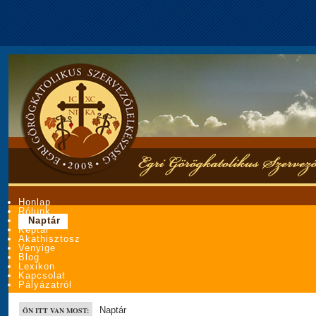
Honlap
Rólunk
Naptár
Képtár
Akathisztosz
Venyige
Blog
Lexikon
Kapcsolat
Pályázatról
Naptár
ÖN ITT VAN MOST: