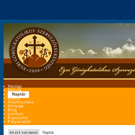
Honlap
Rólunk
Naptár
Képtár
Akathisztosz
Venyige
Blog
Lexikon
Kapcsolat
Pályázatról
Naptár
ÖN ITT VAN MOST: