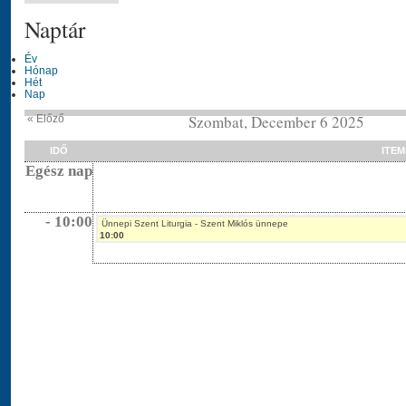
Naptár
Év
Hónap
Hét
Nap
Szombat, December 6 2025
« Előző
IDŐ
ITEM
Egész nap
- 10:00
Ünnepi Szent Liturgia - Szent Miklós ünnepe
10:00