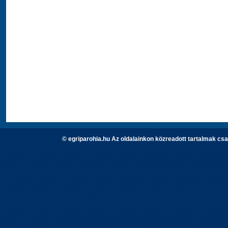
© egriparohia.hu Az oldalainkon közreadott tartalmak csa