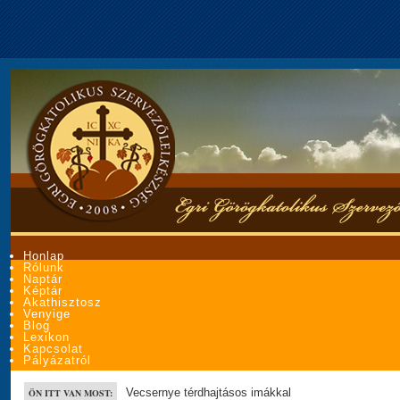
Honlap
Rólunk
Naptár
Képtár
Akathisztosz
Venyige
Blog
Lexikon
Kapcsolat
Pályázatról
Vecsernye térdhajtásos imákkal
ÖN ITT VAN MOST: