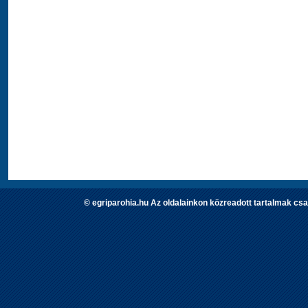
© egriparohia.hu Az oldalainkon közreadott tartalmak csa