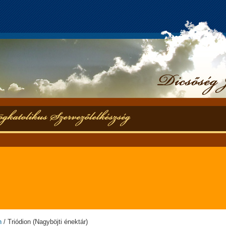
n
/ Triódion (Nagyböjti énektár)