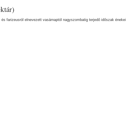
ktár)
és farizeusról elnevezett vasárnaptól nagyszombatig terjedő időszak énekei