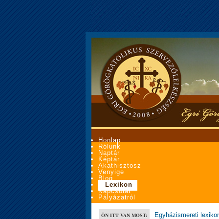
Honlap
Rólunk
Naptár
Képtár
Akathisztosz
Venyige
Blog
Lexikon
Kapcsolat
Pályázatról
Egyházismereti lexiko
ÖN ITT VAN MOST: