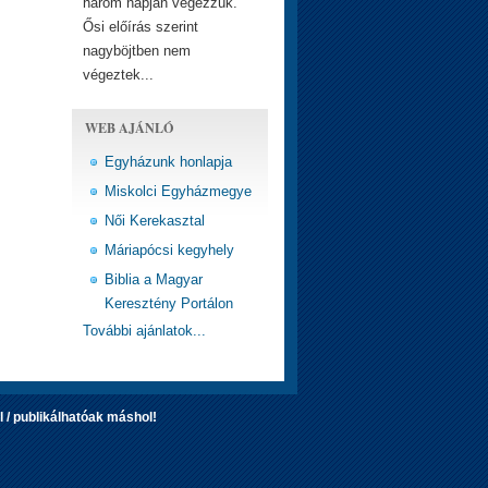
három napján végezzük.
Ősi előírás szerint
nagyböjtben nem
végeztek...
WEB AJÁNLÓ
Egyházunk honlapja
Miskolci Egyházmegye
Női Kerekasztal
Máriapócsi kegyhely
Biblia a Magyar
Keresztény Portálon
További ajánlatok...
 / publikálhatóak máshol!