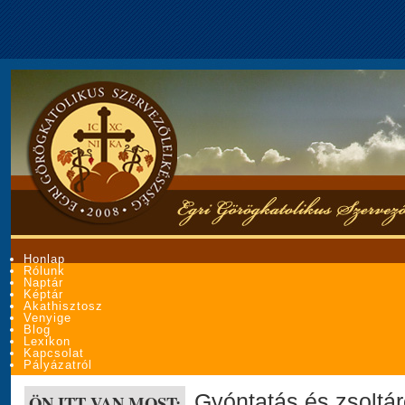
Honlap
Rólunk
Naptár
Képtár
Akathisztosz
Venyige
Blog
Lexikon
Kapcsolat
Pályázatról
Gyóntatás és zsoltá
ÖN ITT VAN MOST: