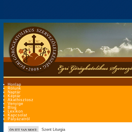
Honlap
Rólunk
Naptár
Képtár
Akathisztosz
Venyige
Blog
Lexikon
Kapcsolat
Pályázatról
Szent Liturgia
ÖN ITT VAN MOST: