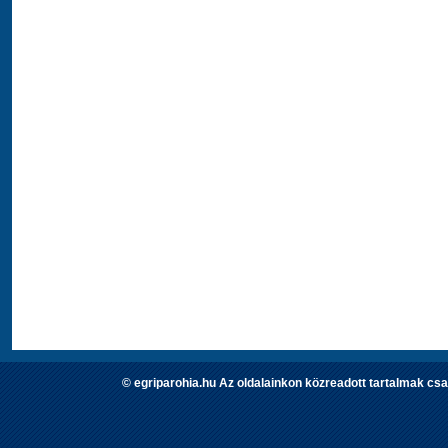
© egriparohia.hu Az oldalainkon közreadott tartalmak csa