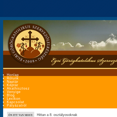
Honlap
Rólunk
Naptár
Képtár
Akathisztosz
Venyige
Blog
Lexikon
Kapcsolat
Pályázatról
Hittan a 8. osztályosoknak
ÖN ITT VAN MOST: