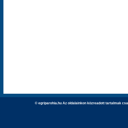
© egriparohia.hu Az oldalainkon közreadott tartalmak csa