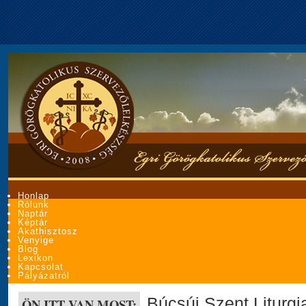
Honlap
Rólunk
Naptár
Képtár
Akathisztosz
Venyige
Blog
Lexikon
Kapcsolat
Pályázatról
Búcsúi Szent Liturgi
ÖN ITT VAN MOST: