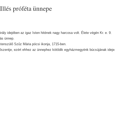
Illés próféta ünnepe
rály idejében az igaz Isten hitének nagy harcosa volt. Élete végén Kr. e. 9.
iás ünnep.
tenszülő Szűz Mária pócsi ikonja, 1715-ben.
dőszentje, ezért ehhez az ünnephez kötődik egyházmegyénk búcsújának ideje