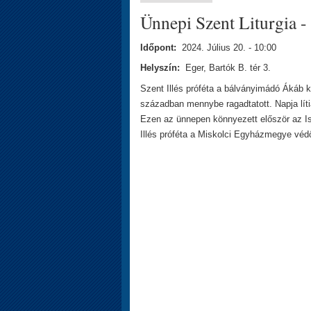
Ünnepi Szent Liturgia - 
Időpont:
2024. Július 20. - 10:00
Helyszín:
Eger, Bartók B. tér 3.
Szent Illés próféta a bálványimádó Ákáb ki
században mennybe ragadtatott. Napja lít
Ezen az ünnepen könnyezett először az Is
Illés próféta a Miskolci Egyházmegye vé