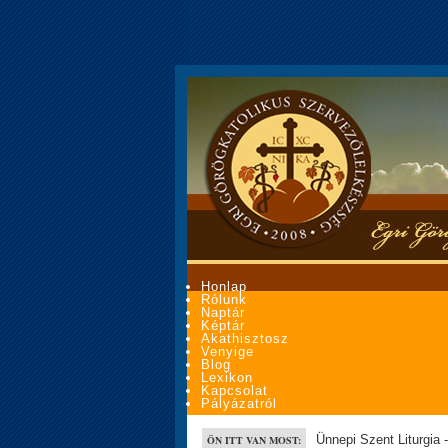
Honlap
Rólunk
Naptár
Képtár
Akathisztosz
Venyige
Blog
Lexikon
Kapcsolat
Pályázatról
Ünnepi Szent Liturgia -
ÖN ITT VAN MOST: