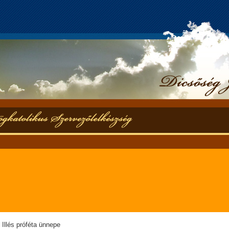
 Illés próféta ünnepe