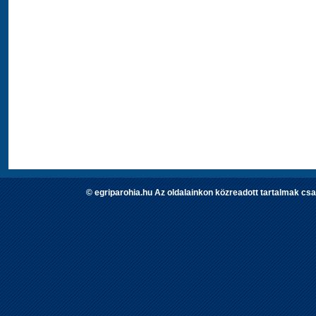
© egriparohia.hu Az oldalainkon közreadott tartalmak csa