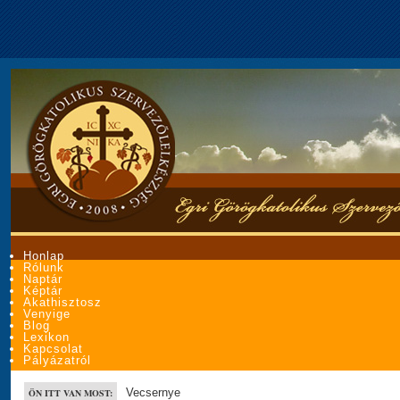
Honlap
Rólunk
Naptár
Képtár
Akathisztosz
Venyige
Blog
Lexikon
Kapcsolat
Pályázatról
Vecsernye
ÖN ITT VAN MOST: