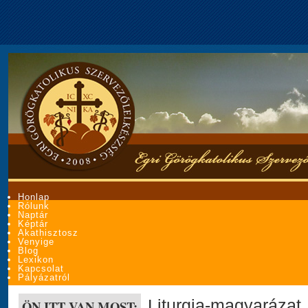
Honlap
Rólunk
Naptár
Képtár
Akathisztosz
Venyige
Blog
Lexikon
Kapcsolat
Pályázatról
Liturgia-magyarázat
ÖN ITT VAN MOST: