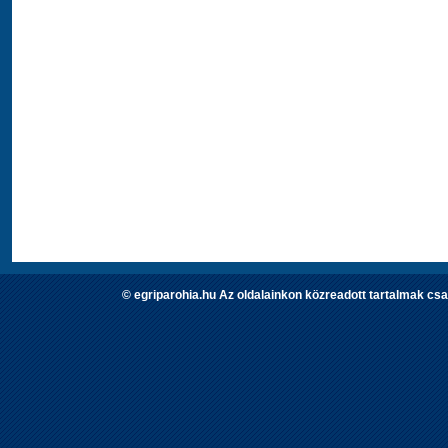
© egriparohia.hu Az oldalainkon közreadott tartalmak csa