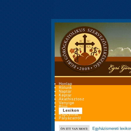
Honlap
Rólunk
Naptár
Képtár
Akathisztosz
Venyige
Blog
Lexikon
Kapcsolat
Pályázatról
Egyházismereti lexiko
ÖN ITT VAN MOST: