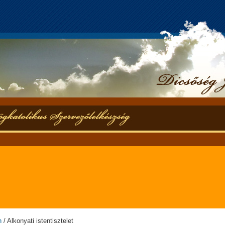
n
/ Alkonyati istentisztelet