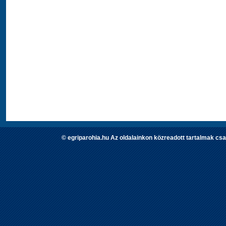
© egriparohia.hu Az oldalainkon közreadott tartalmak csa