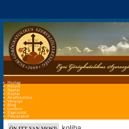
Honlap
Rólunk
Naptár
Képtár
Akathisztosz
Venyige
Blog
Lexikon
Kapcsolat
Pályázatról
koliba
ÖN ITT VAN MOST: