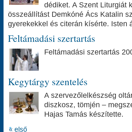
dédiket. A Szent Liturgiát
összeállítást Demkóné Ács Katalin sz
gyerekekkel és citerán kísérte. Isten 
Feltámadási szertartás
Feltámadási szertartás 200
Kegytárgy szentelés
A szervezőlelkészség oltá
diszkosz, tömjén – megsze
Hajas Tamás készítette.
« első