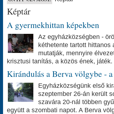
Képtár
A gyermekhittan képekben
Az egyházközségben - örö
kéthetente tartott hittanos
mutatják, mennyire élveze
krisztusi tanítás, a közös ének, játék.
Kirándulás a Berva völgybe - a 
Egyházközségünk első kir
szeptember 26-án került s
szavára 20-nál többen gyűl
együtt a szombati napot. A Berva völgy