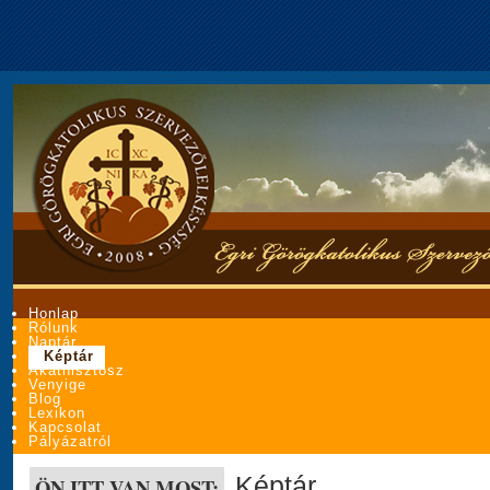
Honlap
Rólunk
Naptár
Képtár
Akathisztosz
Venyige
Blog
Lexikon
Kapcsolat
Pályázatról
Képtár
ÖN ITT VAN MOST: