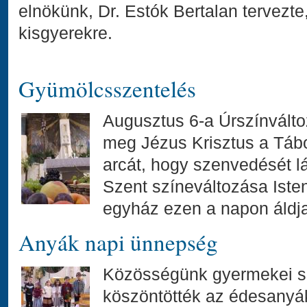
elnökünk, Dr. Estók Bertalan tervezt
kisgyerekre.
Gyümölcsszentelés
Augusztus 6-a Úrszínvált
meg Jézus Krisztus a Tábo
arcát, hogy szenvedését lá
Szent színeváltozása Isten
egyház ezen a napon áldj
Anyák napi ünnepség
Közösségünk gyermekei sz
köszöntötték az édesany