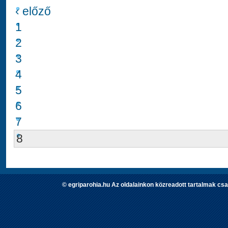
‹ előző
1
2
3
4
5
6
7
8
© egriparohia.hu Az oldalainkon közreadott tartalmak csa