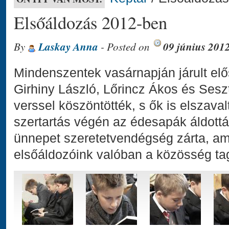
Elsőáldozás 2012-ben
By
Laskay Anna
- Posted on
09 június 201
Mindenszentek vasárnapján járult el
Girhiny László, Lőrincz Ákos és Seszt
verssel köszöntötték, s ők is elszava
szertartás végén az édesapák áldott
ünnepet szeretetvendégség zárta, ame
elsőáldozóink valóban a közösség tag