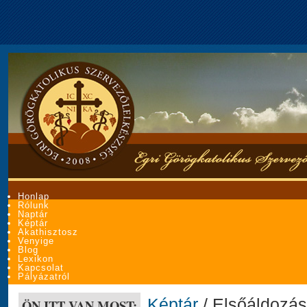
Honlap
Rólunk
Naptár
Képtár
Akathisztosz
Venyige
Blog
Lexikon
Kapcsolat
Pályázatról
Képtár
/ Elsőáldozá
ÖN ITT VAN MOST: