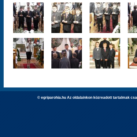
© egriparohia.hu Az oldalainkon közreadott tartalmak csa