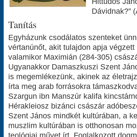
Hittudós Ján
Dávidnak?” (
Tanítás
Egyházunk csodálatos szenteket ünn
vértanúnőt, akit tulajdon apja végzett 
valamikor Maximián (284-305) császár
Ugyanakkor Damaszkuszi Szent János 
is megemlékezünk, akinek az életrajz
írta meg arab forrásokra támaszkodv
Szargun ibn Manszúr kalifa kincstárn
Hérakleiosz bizánci császár adóbesz
Szent János mindkét kultúrában, a ke
muszlim kultúrában is otthonosan m
teológiai művet írt. Foglalkozott dog