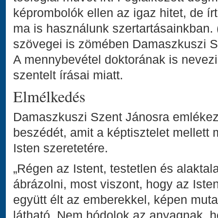
képrombolók ellen az igaz hitet, de í
ma is használunk szertartásainkban. 
szövegei is zömében Damaszkuszi Sz
A mennybevétel doktorának is nevez
szentelt írásai miatt.
Elmélkedés
Damaszkuszi Szent Jánosra emlékezve
beszédét, amit a képtisztelet mellett 
Isten szeretetére.
„Régen az Istent, testetlen és alakta
ábrázolni, most viszont, hogy az Isten
együtt élt az emberekkel, képen muta
látható. Nem hódolok az anyagnak, hó