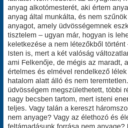
anyag alkotómesterét, aki értem any
anyag által munkálta, és nem szűnök t
anyagot, amely üdvösségemnek eszkö
tisztelem – ugyan már, hogyan is leh
keletkezése a nem létezőkből történt 
Isten is, mert a két valóság változatl
ami Felkenője, de mégis az maradt, a
értelmes és elmével rendelkező lélek á
hatalom alatt álló és nem teremtetlen
üdvösségem megszülethetett, többi ré
nagy becsben tartom, mert isteni en
teljes. Vagy talán a kereszt háromszo
nem anyage? Vagy az élethozó és élet
feltámadásunk forrása nem anyage? 