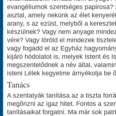
evangéliumok szentséges papirosa?
asztal, amely nekünk az élet kenyer
arany, s az ezüst, melyből a kereszte
készülnek? Vagy nem anyage mindeze
vére? Vagy töröld el mindezek tisztele
vagy fogadd el az Egyház hagyomán
kijáró hódolatot is, melyek Istent és I
megszentelődnek a név által, valamint
isteni Lélek kegyelme árnyékolja be ő
Tanács
A szentatyák tanítása az a tiszta for
megőrizni az igaz hitet. Fontos a szen
tanításaikat forgatni. Ma már sok pat