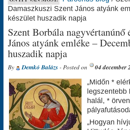
Damaszkuszi Szent János atyánk em
készület huszadik napja
Szent Borbála nagyvértanúnő 
János atyánk emléke – Decembe
huszadik napja
By
Demkó Balázs
- Posted on
04 december 
„Midőn * elé
legszentebb 
halál, * örv
pályafutásoda
„Hogyan hívj