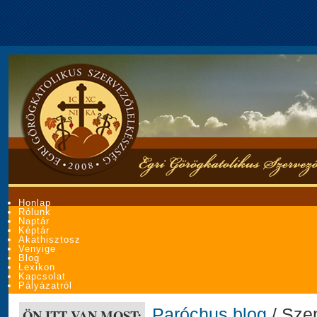
Honlap
Rólunk
Naptár
Képtár
Akathisztosz
Venyige
Blog
Lexikon
Kapcsolat
Pályázatról
Paróchus blog
/ Sze
ÖN ITT VAN MOST: