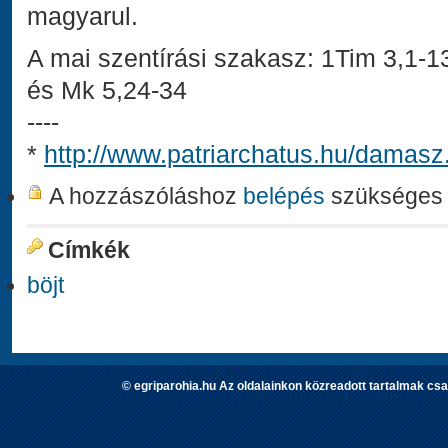
magyarul.
A mai szentírási szakasz: 1Tim 3,1-13
és Mk 5,24-34
----
*
http://www.patriarchatus.hu/damasz
A hozzászóláshoz
belépés
szükséges
Címkék
böjt
© egriparohia.hu Az oldalainkon közreadott tartalmak csa