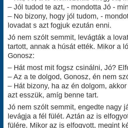
– Jól tudod te azt, - mondotta Jó - 
– No bizony, hogy jól tudom, - mondo
lovadat s azt fogjuk ezután enni.
Jó nem szólt semmit, levágták a lovat
tartott, annak a húsát ették. Mikor a l
Gonosz:
– Hát most mit fogsz csinálni, Jó? Elf
– Az a te dolgod, Gonosz, én nem szól
– Hát bizony, ha az én dolgom, akkor 
azt esszük, amíg benne tart.
Jó nem szólt semmit, engedte nagy 
levágja a fél fülét. Aztán az is elfogyo
fülére. Mikor az is elfogyott, megint 