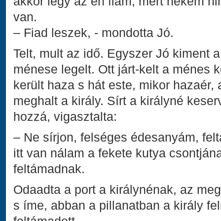
akkor légy az én fiam, mert nekem nin
van.
– Fiad leszek, - mondotta Jó.
Telt, mult az idő. Egyszer Jó kiment a 
ménese legelt. Ott járt-kelt a ménes 
került haza s hát este, mikor hazaér, 
meghalt a király. Sírt a királyné kes
hozzá, vigasztalta:
– Ne sírjon, felséges édesanyám, fel
itt van nálam a fekete kutya csontjának
feltámadnak.
Odaadta a port a királynénak, az meg 
s íme, abban a pillanatban a király fe