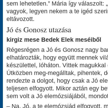
sem lehetetlen.” Mária így válaszolt: 
vagyok, legyen nekem a te igéd szerin
eltávozott.
Jó és Gonosz utazása
kirgiz mese Bedek Elek meséiből
Régesrégen a Jó és Gonosz nagy bar
elhatározták, hogy együtt mennek világ
készülettel, lóháton. Vittek magukkal 
Útközben meg-megálltak, pihentek, 
rendezte a dolgot, hogy csak a Jó el
teljesen elfogyott. Mikor aztán egy b
sem volt a Jó elemózsiájából, mondo
– Na, Jó, a te elemózsiád elfogyott, m