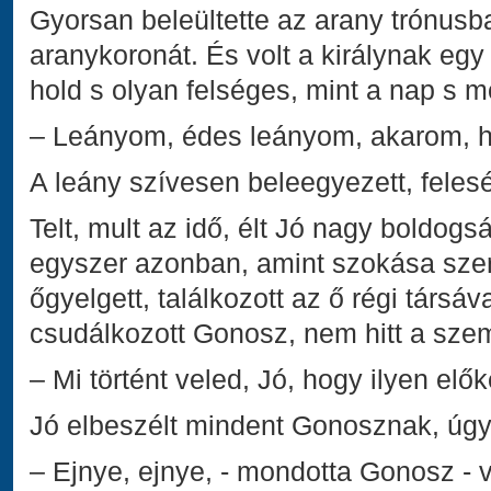
Gyorsan beleültette az arany trónusba 
aranykoronát. És volt a királynak egy
hold s olyan felséges, mint a nap s 
– Leányom, édes leányom, akarom, h
A leány szívesen beleegyezett, felesé
Telt, mult az idő, élt Jó nagy boldo
egyszer azonban, amint szokása szer
őgyelgett, találkozott az ő régi társá
csudálkozott Gonosz, nem hitt a sze
– Mi történt veled, Jó, hogy ilyen elő
Jó elbeszélt mindent Gonosznak, úgy,
– Ejnye, ejnye, - mondotta Gonosz - 