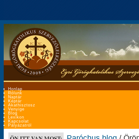
Honlap
Rólunk
Naptár
Képtár
Akathisztosz
Venyige
Blog
Lexikon
Kapcsolat
Pályázatról
Paróchus blog
/ Örö
ÖN ITT VAN MOST: