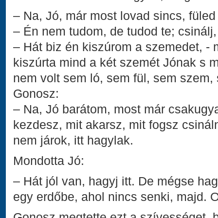
– Na, Jó, már most lovad sincs, füled 
– Én nem tudom, de tudod te; csinálj,
– Hát biz én kiszúrom a szemedet, -
kiszúrta mind a két szemét Jónak s m
nem volt sem ló, sem fül, sem szem, 
Gonosz:
– Na, Jó barátom, most már csakugy
kezdesz, mit akarsz, mit fogsz csinál
nem járok, itt hagylak.
Mondotta Jó:
– Hát jól van, hagyj itt. De mégse ha
egy erdőbe, ahol nincs senki, majd. O
Gonosz megtette ezt a szívességet, b