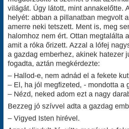
világát. Úgy látott, mint annakelőtte.
helyét: abban a pillanatban megvolt a
amerre neki tetszett. Ment is, meg sem
halomhoz nem ért. Ottan megtalálta a
amit a róka őrizett. Azzal a lófej na
a gazdag emberhez, akinek hatezer ju
fogadta, aztán megkérdezte:
– Hallod-e, nem adnád el a fekete ku
– El, ha jól megfizeted, - mondotta a
– Nézd, neked adom ezt a nagy darab
Bezzeg jó szívvel adta a gazdag embe
– Vigyed Isten hirével.