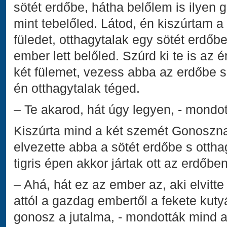
sötét erdőbe, hátha belőlem is ilyen 
mint tebelőled. Látod, én kiszúrtam 
füledet, otthagytalak egy sötét erdő
ember lett belőled. Szúrd ki te is az
két fülemet, vezess abba az erdőbe s
én otthagytalak téged.
– Te akarod, hát úgy legyen, - mondot
Kiszúrta mind a két szemét Gonosznak
elvezette abba a sötét erdőbe s otthag
tigris épen akkor jártak ott az erdőb
– Ahá, hát ez az ember az, aki elvitt
attól a gazdag embertől a fekete kuty
gonosz a jutalma, - mondották mind 