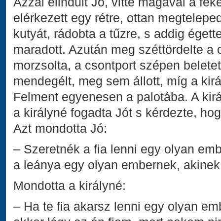
Azzal elindult Jó, vitte magával a fek
elérkezett egy rétre, ottan megtelepede
kutyát, rádobta a tűzre, s addig égett
maradott. Azután meg széttördelte a 
morzsolta, a csontport szépen belete
mendegélt, meg sem állott, míg a kir
Felment egyenesen a palotába. A kirá
a királyné fogadta Jót s kérdezte, ho
Azt mondotta Jó:
– Szeretnék a fia lenni egy olyan emb
a leánya egy olyan embernek, akinek
Mondotta a királyné:
– Ha te fia akarsz lenni egy olyan em