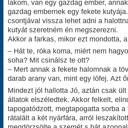
lakom, van egy gazdag ember, annak 
gazdag embernek egy fekete kutyája
csontjával vissza lehet adni a halottn
kutyát szeretném én megszerezni.
Akkor a farkas, mikor ezt mondotta, a
– Hát te, róka koma, miért nem hagyod
soha? Mit csinálsz te ott?
– Mert annak a fekete halomnak a tö
darab arany van, mint egy lófej. Azt 
Mindezt jól hallotta Jó, aztán csak ü
állatok elszéledtek. Akkor felkelt, eli
tapogatódzott, megtapogatta sorba a 
rátalált a két nyárfára, arról leszakíto
megdörzsölte a szemét s hát azonnal