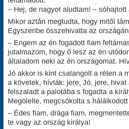
feltámadott.
– Hej, de nagyot aludtam! – sóhajtott a
Mikor aztán megtudta, hogy mitől táma
Egyszeribe összehivatta az országán
– Engem az én fogadott fiam feltámasz
jutalmazom, hogy ő lesz az én utód
általadom neki az én országomat. Hív
Jó akkor is kint csatangolt a réten a
a követek, hívták: jere, Jó, jere, hiva
felszaladt a palotába s fogadta a királ
Megölelte, megcsókolta s hálálkodott
– Édes fiam, drága fiam, megmentette
te vagy az ország királya!