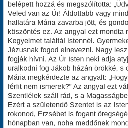
belépett hozzá és megszólította: „Üd
Veled van az Úr! Áldottabb vagy min
hallatára Mária zavarba jött, és gondo
köszöntés ez. Az angyal ezt mondta ne
Kegyelmet találtál Istennél. Gyermeke
Jézusnak fogod elnevezni. Nagy lesz
fogják hívni. Az Úr Isten neki adja at
uralkodni fog Jákob házán örökké, s
Mária megkérdezte az angyalt: „Hogya
férfit nem ismerek?” Az angyal ezt vá
Szentlélek száll rád, s a Magasságbel
Ezért a születendő Szentet is az Isten
rokonod, Erzsébet is fogant öregségé
hónapban van, noha meddőnek mondt