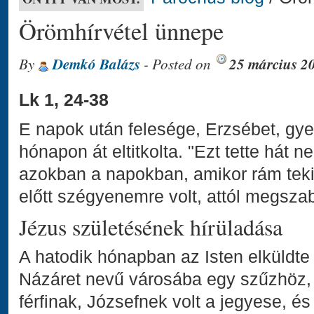
Örömhírvétel ünnepe
By
Demkó Balázs
- Posted on
25 március 2
Lk 1, 24-38
E napok után felesége, Erzsébet, gye
hónapon át eltitkolta. "Ezt tette hát 
azokban a napokban, amikor rám teki
előtt szégyenemre volt, attól megszab
Jézus születésének hírüladása
A hatodik hónapban az Isten elküldte
Názáret nevű városába egy szűzhöz, 
férfinak, Józsefnek volt a jegyese, é