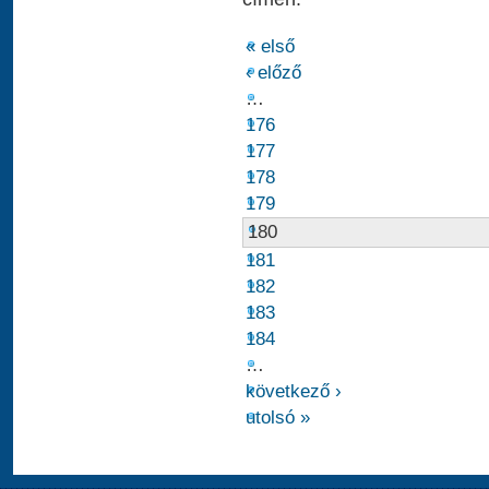
« első
‹ előző
…
176
177
178
179
180
181
182
183
184
…
következő ›
utolsó »