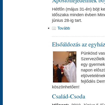
Hétfőn (május 31-én) böjt k
időszaka minden évben Mind
június 28-ig tart.
Tovább
Elsőáldozás az egyhá
Pünkösd vasá
Szervezőlel
egy gyermeke
napon előszö
eljövetelének
fejlődés De
köszönhetően!
Család-Csoda