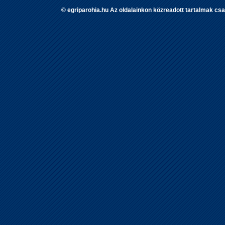
© egriparohia.hu Az oldalainkon közreadott tartalmak csa