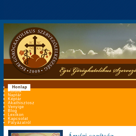
Honlap
Rólunk
Naptár
Képtár
Akathisztosz
Venyige
Blog
Lexikon
Kapcsolat
Pályázatról
Árvízi segítség