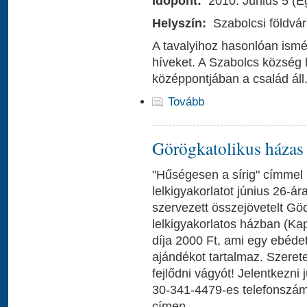
Időpont:
2010. Június 5 (E
Helyszín:
Szabolcsi földvár
A tavalyihoz hasonlóan ismé
híveket. A Szabolcs község 
középpontjában a család áll
Tovább
Görögkatolikus házas 
"Hűségesen a sírig" címmel 
lelkigyakorlatot június 26-á
szervezett összejövetelt Gö
lelkigyakorlatos házban (Kap
díja 2000 Ft, ami egy ebéde
ajándékot tartalmaz. Szere
fejlődni vágyót! Jelentkezni 
30-341-4479-es telefonszá
címen.