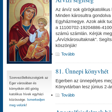
Az árvíz sok görögkatolikus l
Minden károsultra gondolva
Egyházmegye. Azok akik tud
a 11100702-19204886-4100
számú számlán. Kérjük megj
„Árvízkárosultaknak”. Segít
köszönjük!
Tovább
81. Ünnepi könyvhét
Szervezőlelkészségünk az
Egerben az ünnepélyes meg
Eger városában és
Könyvtárban lesz június 2-á
környékén élő görög
katolikus hívek egyházi
Tovább
közössége.
Ismerkedjen
meg velünk
!
Apostolfejedelmek böj