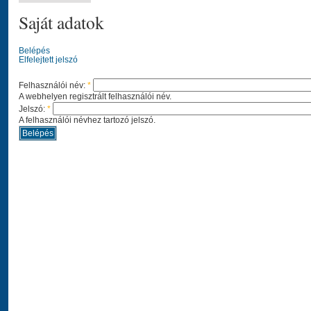
Saját adatok
Belépés
Elfelejtett jelszó
Felhasználói név:
*
A webhelyen regisztrált felhasználói név.
Jelszó:
*
A felhasználói névhez tartozó jelszó.