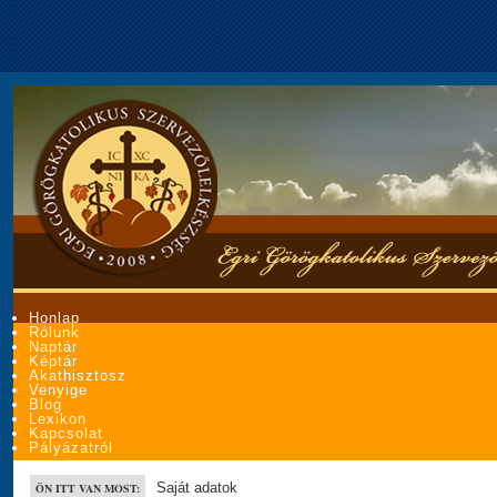
Honlap
Rólunk
Naptár
Képtár
Akathisztosz
Venyige
Blog
Lexikon
Kapcsolat
Pályázatról
Saját adatok
ÖN ITT VAN MOST: