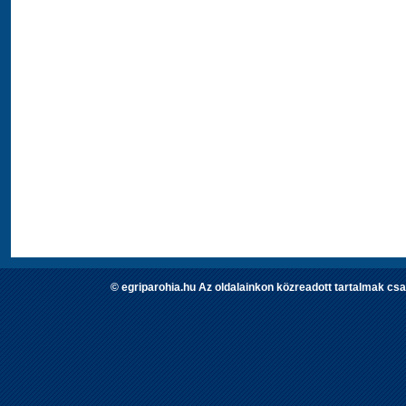
© egriparohia.hu Az oldalainkon közreadott tartalmak csa