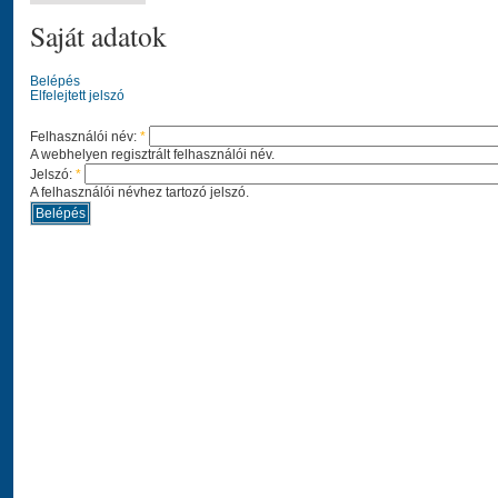
Saját adatok
Belépés
Elfelejtett jelszó
Felhasználói név:
*
A webhelyen regisztrált felhasználói név.
Jelszó:
*
A felhasználói névhez tartozó jelszó.