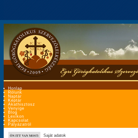
Honlap
Rólunk
Naptár
Képtár
Akathisztosz
Venyige
Blog
Lexikon
Kapcsolat
Pályázatról
Saját adatok
ÖN ITT VAN MOST: